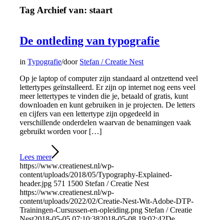
Tag Archief van:
staart
De ontleding van typografie
in
Typografie
/
door
Stefan / Creatie Nest
Op je laptop of computer zijn standaard al ontzettend veel
lettertypes geïnstalleerd. Er zijn op internet nog eens veel
meer lettertypes te vinden die je, betaald of gratis, kunt
downloaden en kunt gebruiken in je projecten. De letters
en cijfers van een lettertype zijn opgedeeld in
verschillende onderdelen waarvan de benamingen vaak
gebruikt worden voor […]
Lees meer
https://www.creatienest.nl/wp-
content/uploads/2018/05/Typography-Explained-
header.jpg
571
1500
Stefan / Creatie Nest
https://www.creatienest.nl/wp-
content/uploads/2022/02/Creatie-Nest-Wit-Adobe-DTP-
Trainingen-Cursussen-en-opleiding.png
Stefan / Creatie
Nest
2018-05-05 07:10:38
2018-05-08 19:02:42
De