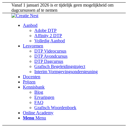
Vanaf 1 januari 2026 is er tijdelijk geen mogelijkheid om
dagcursussen af te nemen
Aanbod
Adobe DTP
Affinity 2 DTP
Volledig Aanbod
Lesvormen
DTP Videocursus
DTP Avondcursus
DTP Dagcursus
Grafisch Begeleidingstraject
Interim Vormgevingsondersteuning
Docenten
Prijzen
Kennisbank
Blog
Ervaringen
FAQ
Grafisch Woordenboek
Online Academy
Menu
Menu