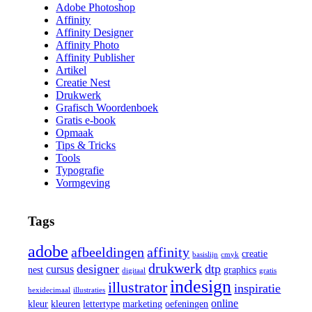
Adobe Photoshop
Affinity
Affinity Designer
Affinity Photo
Affinity Publisher
Artikel
Creatie Nest
Drukwerk
Grafisch Woordenboek
Gratis e-book
Opmaak
Tips & Tricks
Tools
Typografie
Vormgeving
Tags
adobe
afbeeldingen
affinity
creatie
basislijn
cmyk
drukwerk
designer
dtp
cursus
nest
graphics
digitaal
gratis
indesign
illustrator
inspiratie
hexidecimaal
illustraties
online
kleur
kleuren
lettertype
marketing
oefeningen