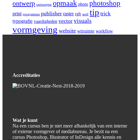
opmaak
photoshop
ontwerp
photo
ontwerpen
tip
publisher
trick
print
raster
rgb
programma
serif
visuals
vector
typografie
vaardigheden
vormgeving
website
witruimte
workflow
Accreditaties
Wat je kunt
Na een cursus ben je niet meer afhankelijk van een interne
of externe vormgever of mediabureau. Je bezit na een
cursus Photoshop, Illustrator of InDesign alle kennis en