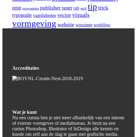
tip
publisher
trick
print
raster
rgb
programma
serif
visuals
vector
typografie
vaardigheden
vormgeving
website
witruimte
workflow
Accreditaties
Wat je kunt
Na een cursus ben je niet meer afhankelijk van een interne
of externe vormgever of mediabureau. Je bezit na een
cursus Photoshop, Illustrator of InDesign alle kennis en
kunde om zelf aan de slag te gaan met grafische media.