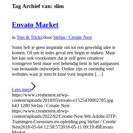
Tag Archief van:
slim
Envato Market
in
Tips & Tricks
/
door
Stefan / Creatie Nest
Soms heb je geen inspiratie om tot een geweldig idee te
komen. Of om in ieder geval een begin te maken. Maar
het kan ook voorkomen dat je zelf geen creatieve
vormgever bent maar wel behendig bent in het aanpassen
van bestaande ontwerpen. Online zijn er oneindig veel
websites waar je terecht kunt voor inspiratie […]
Lees meer
https://www.creatienest.nl/wp-
content/uploads/2018/05/envato-e1525439002785.jpg
643
1280
Stefan / Creatie Nest
https://www.creatienest.nl/wp-
content/uploads/2022/02/Creatie-Nest-Wit-Adobe-DTP-
Trainingen-Cursussen-en-opleiding.png
Stefan / Creatie
Nest
2018-05-04 12:58:57
2018-05-11 09:19:49
Envato
Market