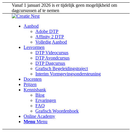
Vanaf 1 januari 2026 is er tijdelijk geen mogelijkheid om
dagcursussen af te nemen
Aanbod
Adobe DTP
Affinity 2 DTP
Volledig Aanbod
Lesvormen
DTP Videocursus
DTP Avondcursus
DTP Dagcursus
Grafisch Begeleidingstraject
Interim Vormgevingsondersteuning
Docenten
Prijzen
Kennisbank
Blog
Ervaringen
FAQ
Grafisch Woordenboek
Online Academy
Menu
Menu