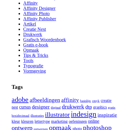
Affinity
Affinity Designer
Affinity Photo
Affinity Publisher
Artikel
Creatie Nest
Drukwerk
Grafisch Woordenboek
Gratis e-book
Opmaak
Tips & Tricks
Tools
Typografie
Vormgeving
Tags
adobe
afbeeldingen
affinity
creatie
basislijn
cmyk
drukwerk
designer
dtp
cursus
nest
graphics
digitaal
gratis
indesign
illustrator
inspiratie
hexidecimaal
illustraties
online
kleur
kleuren
lettertype
marketing
oefeningen
opmaak
photoshop
ontwerp
photo
ontwerpen